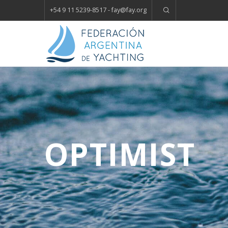
+54 9 11 5239-8517 - fay
@
fay.
org
OPTIMIST