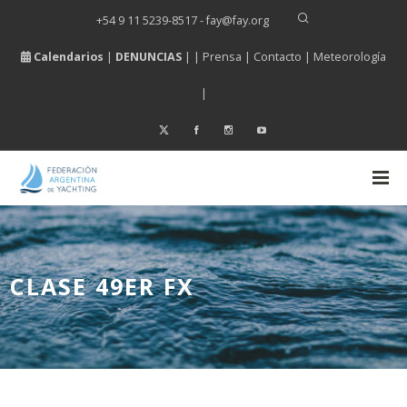
+54 9 11 5239-8517 - fay
@
fay.
org
Calendarios
|
DENUNCIAS
| |
Prensa
|
Contacto
|
Meteorología
|
CLASE 49ER FX