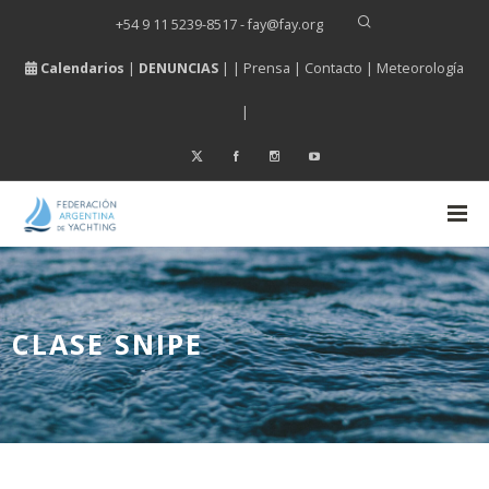
+54 9 11 5239-8517 - fay
@
fay.
org
Calendarios
|
DENUNCIAS
| |
Prensa
|
Contacto
|
Meteorología
|
CLASE SNIPE