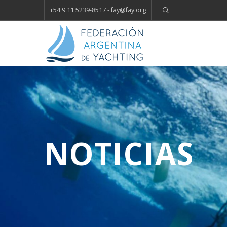
+54 9 11 5239-8517 - fay
@
fay.
org
NOTICIAS