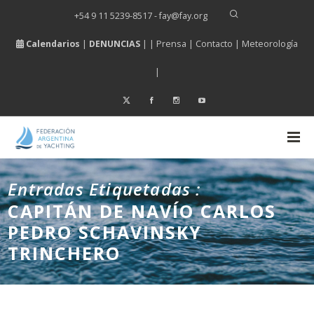
+54 9 11 5239-8517 - fay
@
fay.
org
Calendarios
|
DENUNCIAS
| |
Prensa
|
Contacto
|
Meteorología
|
Entradas Etiquetadas :
CAPITÁN DE NAVÍO CARLOS
PEDRO SCHAVINSKY
TRINCHERO