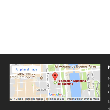
N
I
N
d