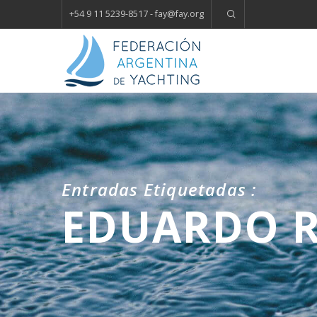
+54 9 11 5239-8517 - fay
@
fay.
org
Entradas Etiquetadas :
EDUARDO R