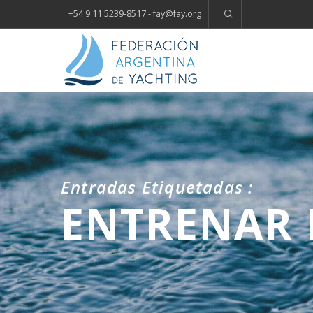
+54 9 11 5239-8517 - fay
@
fay.
org
Entradas Etiquetadas :
ENTRENAR 