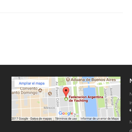
N
I
N
d