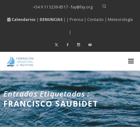
+54 9 11 5239-8517 - fay
@
fay.
org
Calendarios
|
DENUNCIAS
| |
Prensa
|
Contacto
|
Meteorología
|
Entradas Etiquetadas :
FRANCISCO SAUBIDET