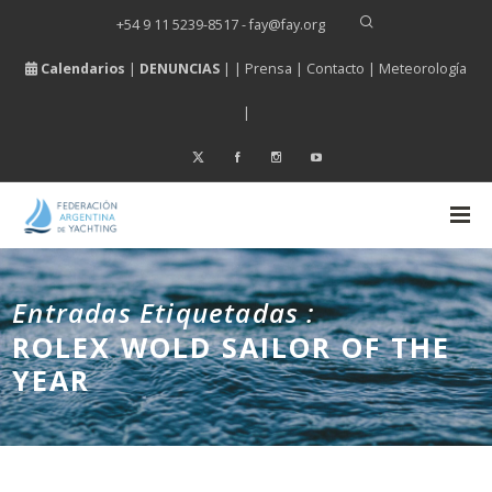
+54 9 11 5239-8517 - fay
@
fay.
org
Calendarios
|
DENUNCIAS
| |
Prensa
|
Contacto
|
Meteorología
|
Entradas Etiquetadas :
ROLEX WOLD SAILOR OF THE
YEAR