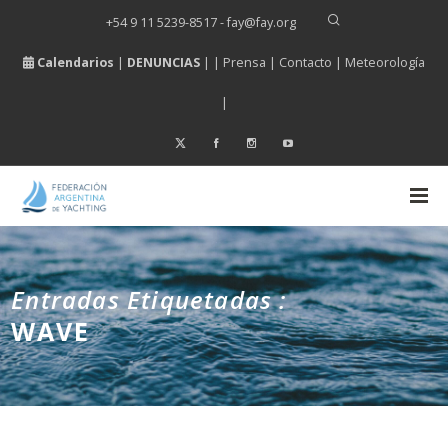
+54 9 11 5239-8517 - fay
@
fay.
org
Calendarios
|
DENUNCIAS
| |
Prensa
|
Contacto
|
Meteorología
|
Entradas Etiquetadas :
WAVE