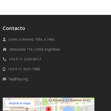
Contacto
Lunes a Viernes: 10hs a 16hs
Venezuela 110, CABA Argentina
+54 9 11 5239-8517
+54 9 11 3521-7586
fay@fay.org