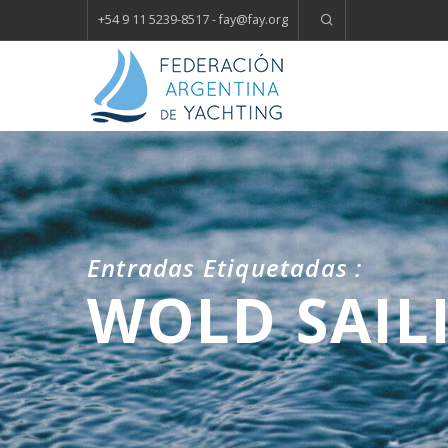
+54 9 11 5239-8517 - fay
@
fay.
org
Entradas Etiquetadas :
WOLD SAIL