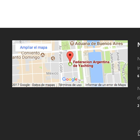
N
I
N
d
2