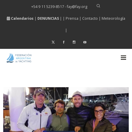
+54 9 11 5239-8517 - fay
@
fay.
org
Calendarios
|
DENUNCIAS
| |
Prensa
|
Contacto
|
Meteorología
|