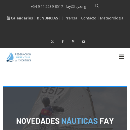
+54 9 11 5239-8517 - fay
@
fay.
org
Calendarios
|
DENUNCIAS
| |
Prensa
|
Contacto
|
Meteorología
|