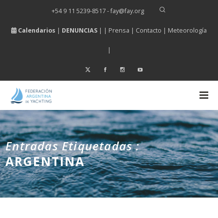
+54 9 11 5239-8517 - fay
@
fay.
org
Calendarios
|
DENUNCIAS
| |
Prensa
|
Contacto
|
Meteorología
|
Entradas Etiquetadas :
ARGENTINA