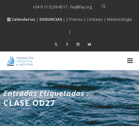
+54 9 11 5239-8517 - fay
@
fay.
org
Calendarios
|
DENUNCIAS
| |
Prensa
|
Contacto
|
Meteorología
|
Entradas Etiquetadas :
CLASE OD27