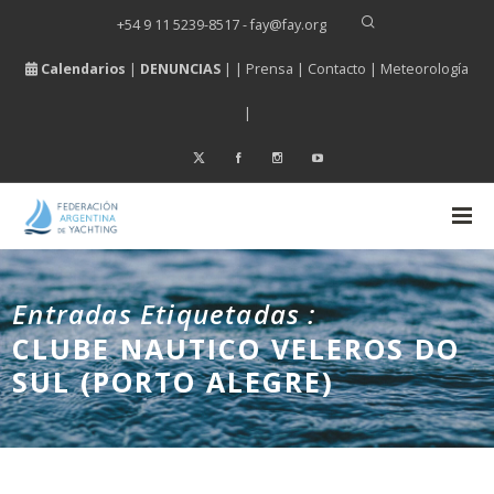
+54 9 11 5239-8517 - fay
@
fay.
org
Calendarios
|
DENUNCIAS
| |
Prensa
|
Contacto
|
Meteorología
|
Entradas Etiquetadas :
CLUBE NAUTICO VELEROS DO
SUL (PORTO ALEGRE)