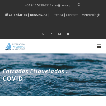
+54 9 11 5239-8517 - fay
@
fay.
org
Calendarios
|
DENUNCIAS
| |
Prensa
|
Contacto
|
Meteorología
|
Entradas Etiquetadas :
COVID