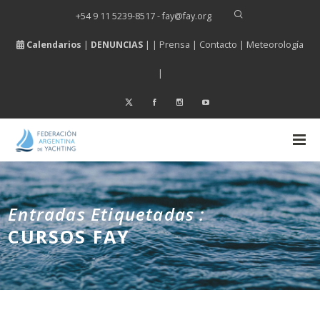
+54 9 11 5239-8517 - fay
@
fay.
org
Calendarios
|
DENUNCIAS
| |
Prensa
|
Contacto
|
Meteorología
|
Entradas Etiquetadas :
CURSOS FAY