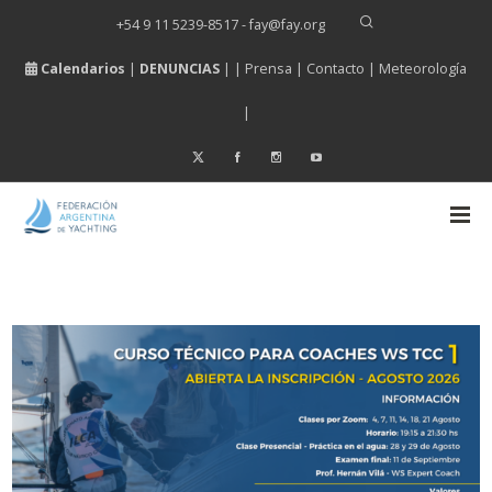
+54 9 11 5239-8517 - fay
@
fay.
org
Calendarios
|
DENUNCIAS
| |
Prensa
|
Contacto
|
Meteorología
|