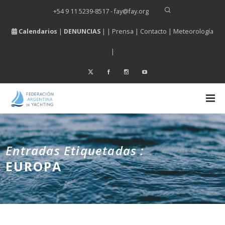
+54 9 11 5239-8517 - fay
@
fay.
org
Calendarios
|
DENUNCIAS
| |
Prensa
|
Contacto
|
Meteorología
|
Entradas Etiquetadas :
EUROPA