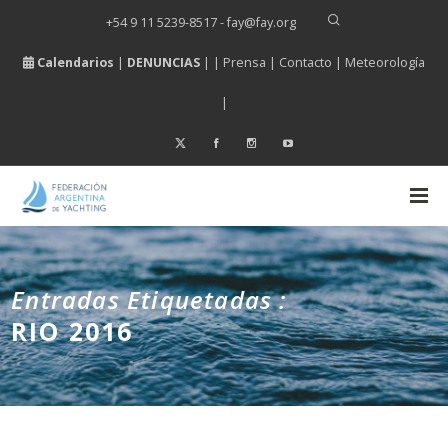
+54 9 11 5239-8517 - fay
@
fay.
org
Calendarios
|
DENUNCIAS
| |
Prensa
|
Contacto
|
Meteorología
|
Entradas Etiquetadas :
RIO 2016