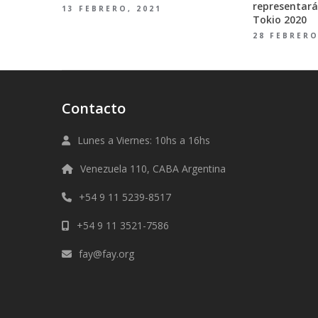
representará
13 FEBRERO, 2021
Tokio 2020
28 FEBRERO
Contacto
Lunes a Viernes: 10hs a 16hs
Venezuela 110, CABA Argentina
+54 9 11 5239-8517
+54 9 11 3521-7586
fay@fay.org