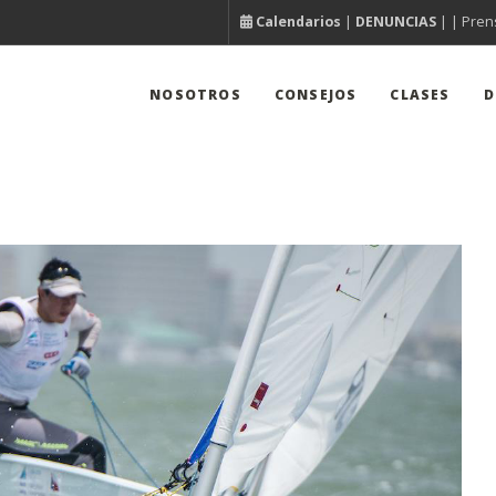
Calendarios
|
DENUNCIAS
| |
Pren
NOSOTROS
CONSEJOS
CLASES
D