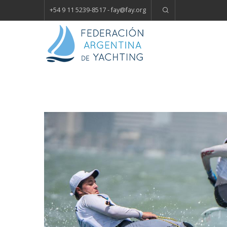
+54 9 11 5239-8517 - fay
@
fay.
org