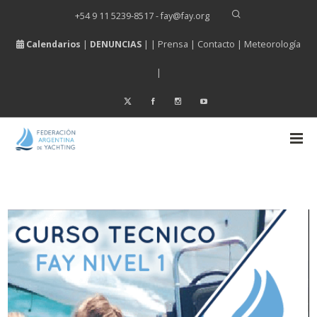
+54 9 11 5239-8517 - fay
@
fay.
org
Calendarios
|
DENUNCIAS
| |
Prensa
|
Contacto
|
Meteorología
|