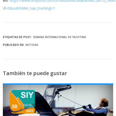
en:
https://www.dropbox.com/sh/9buote4tt0kain8/AACsaiTI2_N
dl=0&subfolder_nav_tracking=1
ETIQUETAS DE POST:
SEMANA INTERNACIONAL DE YACHTING
PUBLICADO EN:
NOTICIAS
También te puede gustar