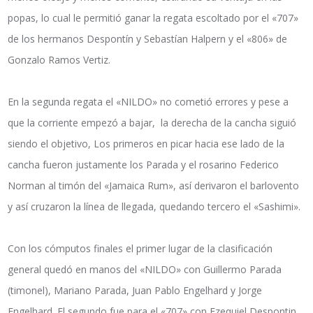
popas, lo cual le permitió ganar la regata escoltado por el «707»
de los hermanos Despontín y Sebastían Halpern y el «806» de
Gonzalo Ramos Vertiz.
En la segunda regata el «NILDO» no cometió errores y pese a
que la corriente empezó a bajar, la derecha de la cancha siguió
siendo el objetivo, Los primeros en picar hacia ese lado de la
cancha fueron justamente los Parada y el rosarino Federico
Norman al timón del «Jamaica Rum», así derivaron el barlovento
y así cruzaron la línea de llegada, quedando tercero el «Sashimi».
Con los cómputos finales el primer lugar de la clasificación
general quedó en manos del «NILDO» con Guillermo Parada
(timonel), Mariano Parada, Juan Pablo Engelhard y Jorge
Engelhard. El segundo fue para el «707» con Ezequiel Despontin