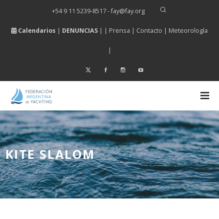
+54 9 11 5239-8517 - fay
@
fay.
org
Calendarios
|
DENUNCIAS
| |
Prensa
|
Contacto
|
Meteorología
|
KITE SLALOM