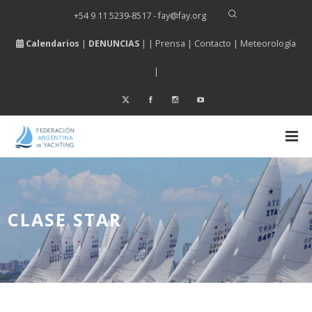
+54 9 11 5239-8517 - fay
@
fay.
org
Calendarios
|
DENUNCIAS
| |
Prensa
|
Contacto
|
Meteorología
|
CLASE STAR