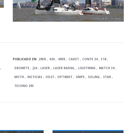
PUBLICADO EN:
29ER
420
49ER
CADET
CONTE 24
F18
G
GRUMETE
J24
LASER
LASER RADIAL
LIGHTNING
MATCH 30
MOTH
NOTICIAS
OD27
OPTIMIST
SNIPE
SOLING
STAR
TECHNO 293