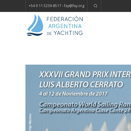
+54 9 11 5239-8517 - fay
@
fay.
org