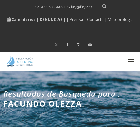
+54 9 11 5239-8517 - fay
@
fay.
org
Calendarios
|
DENUNCIAS
| |
Prensa
|
Contacto
|
Meteorología
|
Resultados de Búsqueda para :
FACUNDO OLEZZA