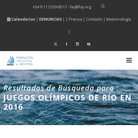
+54 9 11 5239-8517 - fay
@
fay.
org
Calendarios
|
DENUNCIAS
| |
Prensa
|
Contacto
|
Meteorología
|
Resultados de Búsqueda para :
JUEGOS OLÍMPICOS DE RÍO EN
2016