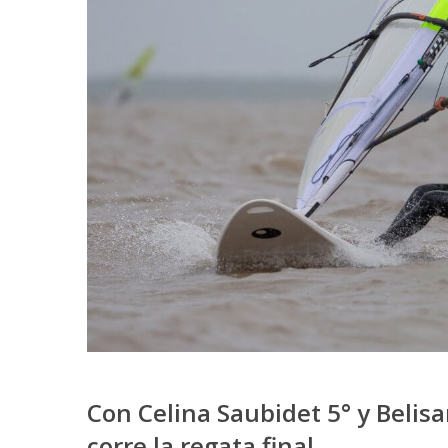
Con Celina Saubidet 5° y Belis
corre la regata final