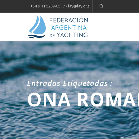
+54 9 11 5239-8517 - fay
@
fay.
org
Entradas Etiquetadas :
ONA ROMA