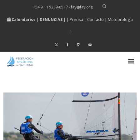
+54 9 11 5239-8517 - fay
@
fay.
org
Calendarios
|
DENUNCIAS
| |
Prensa
|
Contacto
|
Meteorología
|