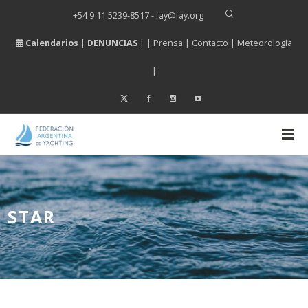
+54 9 11 5239-8517 - fay
@
fay.
org
Calendarios
|
DENUNCIAS
| |
Prensa
|
Contacto
|
Meteorología
|
STAR