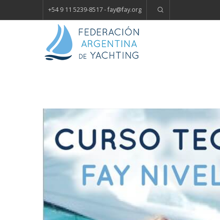
+54 9 11 5239-8517 - fay
@
fay.
org