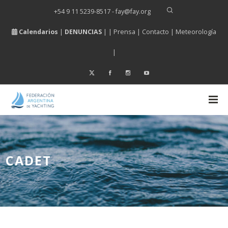
+54 9 11 5239-8517 - fay
@
fay.
org
Calendarios
|
DENUNCIAS
| |
Prensa
|
Contacto
|
Meteorología
|
CADET