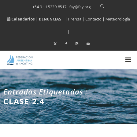
+54 9 11 5239-8517 - fay
@
fay.
org
Calendarios
|
DENUNCIAS
| |
Prensa
|
Contacto
|
Meteorología
|
Entradas Etiquetadas :
CLASE 2.4