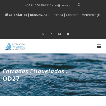
+54 9 11 5239-8517 - fay
@
fay.
org
Calendarios
|
DENUNCIAS
| |
Prensa
|
Contacto
|
Meteorología
|
Entradas Etiquetadas :
OD27